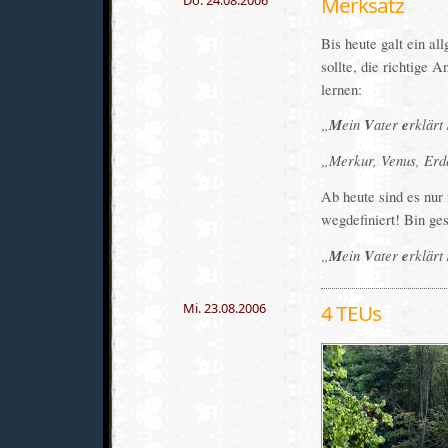
Merksatz
Bis heute galt ein al
sollte, die richtige
lernen:
M
ein
V
ater
e
rklärt
Merkur, Venus, Erde
Ab heute sind es nur
wegdefiniert! Bin ges
M
ein
V
ater
e
rklärt
Mi. 23.08.2006
4 TEUs