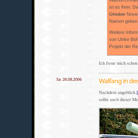
WasserOrtname
ist es Ihrer. 
Oktober
Novemb
Namen geben u
Weitere Infor
von Ulrike Bö
Projekt der R
Ich freue mich schon
Sa. 26.08.2006
Walfang in de
Nachdem angeblich
sollte auch dieser Me