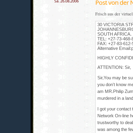
Sa. 26.08.2006
Post von der 
Frisch aus der virtue
30 VICTORIA ST
JOHANNESBUR
SOUTH AFRICA.
TEL: +27-73-468-
FAX: +27-83-612-
Alternative Email
HIGHLY CONFID
ATTENTION: Sir,
Sir,You may be su
you don't know me 
am MR.Philip Zum
murdered in a lan
I got your contact
Network On-line he
trustworthy to deal
was among the fe