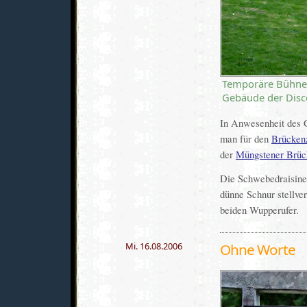
Temporäre Bühne 
Gebäude der Disco
In Anwesenheit des G
man für den
Brückenz
der
Müngstener Brüc
Die Schwebedraisine
dünne Schnur stellver
beiden Wupperufer.
Mi. 16.08.2006
Ohne Worte