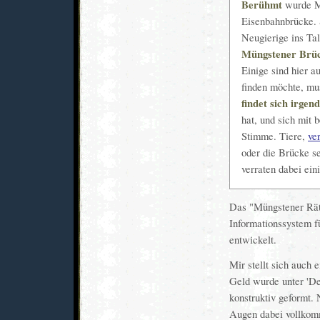
Berühmt
wurde Mü
Eisenbahnbrücke. 
Neugierige ins Ta
Müngstener Brück
Einige sind hier a
finden möchte, mu
findet sich irgen
hat, und sich mit b
Stimme. Tiere,
ve
oder die Brücke se
verraten dabei ei
Das "Müngstener Rät
Informationssystem 
entwickelt.
Mir stellt sich auch 
Geld wurde unter 'De
konstruktiv geformt.
Augen dabei vollkom