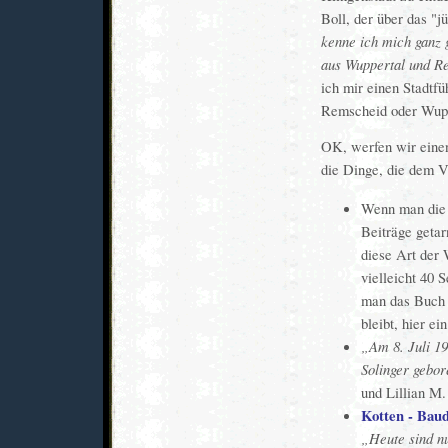
Boll, der über das "
kenne ich mich ganz 
aus Wuppertal und R
ich mir einen Stadtf
Remscheid oder Wupp
OK, werfen wir eine
die Dinge, die dem V
Wenn man die 
Beiträge geta
diese Art der 
vielleicht 40 
man das Buch 
bleibt, hier e
Am 8. Juli 1
Solinger gebor
und Lillian M.
Kotten - Bau
Heute sind n