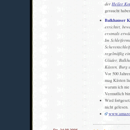
der
Heiler Ko
geraucht habe
Balkhauser K
errichtet, bew
erstmals erwäh
Im Schleiferm
Scherenschleif
regelmäßig ein
Glüder, Balkh
Kästen, Burg 
Vor 500 Jahre
mag Kästen lie
warum ich nie
Vermutlich bi
Wird fortgeset
nicht gelesen.
www.amazo
Do. 24.08.2006