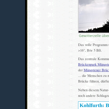
Gewitterzelle üb
Das volle Programm u
>16°, Böe 5 Bft.
Das zentrale Kommun
Brückenpark Müngst
der
Müngstener Brüc
... die Menschen zu 
Brücke führen, dürft
Neben diesem Natur-
noch andere Schlagze
Kohlfurth: B