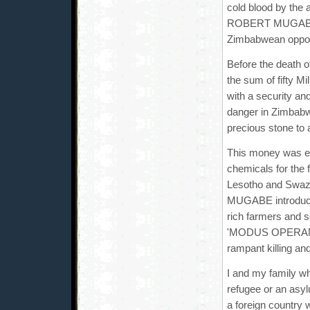
cold blood by the 
ROBERT MUGABE fo
Zimbabwean opposi
Before the death o
the sum of fifty 
with a security an
danger in Zimbab
precious stone to
This money was e
chemicals for the 
Lesotho and Swazi
MUGABE introduced
rich farmers and
'MODUS OPERANDI'
rampant killing an
I and my family wh
refugee or an asyl
a foreign country 