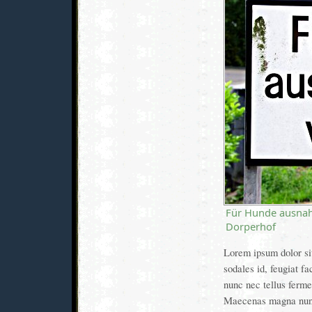
Für Hunde ausnahm
Dorperhof
Lorem ipsum dolor sit
sodales id, feugiat fa
nunc nec tellus ferme
Maecenas magna nunc,