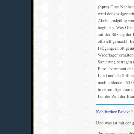
(hpm)
Gute Nachric
wird denkmalgerecht
Abriss endgültig vo
beginnen. Was Ober
auf der Sitzung der 
offiziell gemacht: B
Fußgängern oft genu
Widerlager erhalten.
Sanierung betragen 
Euro übernimmt der 
Land und die Stiftu
noch fehlenden 60 0
in deren Eigentum d
Für die Zeit der Ba
Kohlfurther Brücke
?
Und was ist mit der
Im Anschluss an di