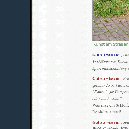
Kunst am Straßen
Gut zu wissen:
Die
Verhältnis zur Kunst.
Sperrmüllsammlung u
Gut zu wissen:
Frü
getaner Arbeit an de
"Kotten" zur Entspan
oder auch zehn.
Was mag ein Schleifer
Reiskörner rund!
Gut zu wissen:
Sol
Wald, Gräfrath, Höhs