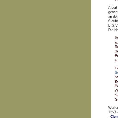
Albert
genann
an der
Claube
B.G.V.
Die He
Im
au
R
de
Er
a
D
S
he
K
P
Wa
si
Go
Werfen
1750 -
·
Clem