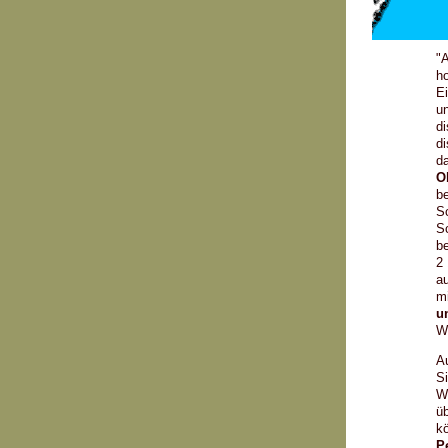
"A
ho
Ei
un
di
di
da
O
b
Sc
Sc
be
2 
au
mi
u
Wu
A
Si
W
üb
k
P