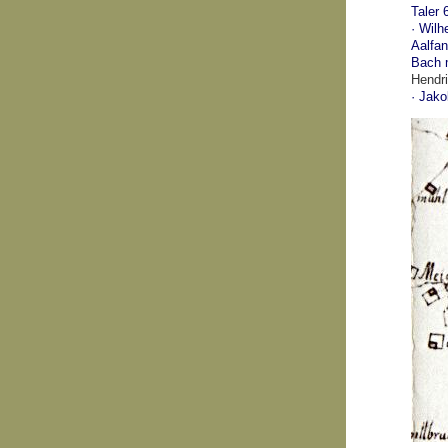
Taler 
· Wil
Aalfan
Bach m
Hendri
· Jako