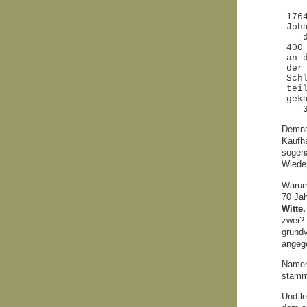
176
Joh
deb
400
an 
der
Sch
tei
gek
30.
Demna
Kaufhä
sogena
Wieder
Warum
70 Jah
Witte.
zwei? 
grundv
angege
Namen 
stamm
Und le