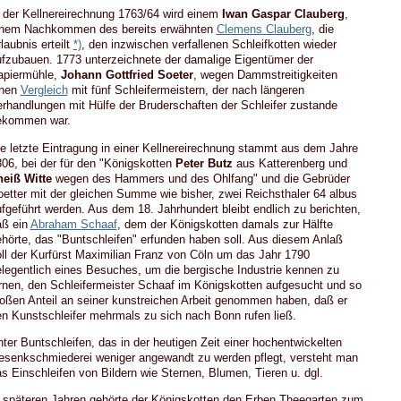
 der Kellnereirechnung 1763/64 wird einem
Iwan Gaspar Clauberg
,
inem Nachkommen des bereits erwähnten
Clemens Clauberg
, die
laubnis erteilt
*)
, den inzwischen verfallenen Schleifkotten wieder
fzubauen. 1773 unterzeichnete der damalige Eigentümer der
apiermühle,
Johann Gottfried Soeter
, wegen Dammstreitigkeiten
inen
Vergleich
mit fünf Schleifermeistern, der nach längeren
rhandlungen mit Hülfe der Bruderschaften der Schleifer zustande
ekommen war.
e letzte Eintragung in einer Kellnereirechnung stammt aus dem Jahre
06, bei der für den "Königskotten
Peter Butz
aus Katterenberg und
heiß Witte
wegen des Hammers und des Ohlfang" und die Gebrüder
etter mit der gleichen Summe wie bisher, zwei Reichsthaler 64 albus
fgeführt werden. Aus dem 18. Jahrhundert bleibt endlich zu berichten,
aß ein
Abraham Schaaf
, dem der Königskotten damals zur Hälfte
hörte, das "Buntschleifen" erfunden haben soll. Aus diesem Anlaß
ll der Kurfürst Maximilian Franz von Cöln um das Jahr 1790
legentlich eines Besuches, um die bergische Industrie kennen zu
rnen, den Schleifermeister Schaaf im Königskotten aufgesucht und so
oßen Anteil an seiner kunstreichen Arbeit genommen haben, daß er
n Kunstschleifer mehrmals zu sich nach Bonn rufen ließ.
ter Buntschleifen, das in der heutigen Zeit einer hochentwickelten
senkschmiederei weniger angewandt zu werden pflegt, versteht man
s Einschleifen von Bildern wie Sternen, Blumen, Tieren u. dgl.
 späteren Jahren gehörte der Königskotten den Erben Theegarten zum