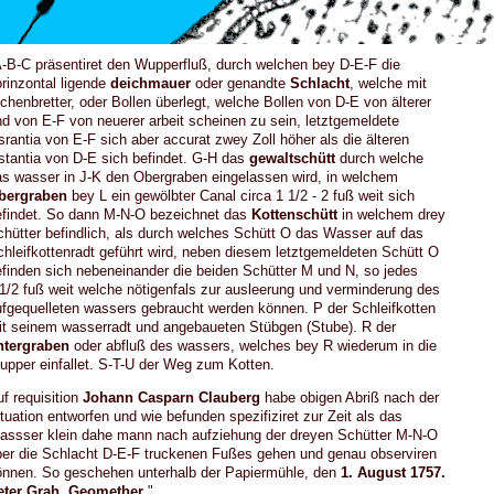
-B-C präsentiret den Wupperfluß, durch welchen bey D-E-F die
rinzontal ligende
deichmauer
oder genandte
Schlacht
, welche mit
chenbretter, oder Bollen überlegt, welche Bollen von D-E von älterer
d von E-F von neuerer arbeit scheinen zu sein, letztgemeldete
srantia von E-F sich aber accurat zwey Zoll höher als die älteren
stantia von D-E sich befindet. G-H das
gewaltschütt
durch welche
s wasser in J-K den Obergraben eingelassen wird, in welchem
bergraben
bey L ein gewölbter Canal circa 1 1/2 - 2 fuß weit sich
efindet. So dann M-N-O bezeichnet das
Kottenschütt
in welchem drey
hütter befindlich, als durch welches Schütt O das Wasser auf das
hleifkottenradt geführt wird, neben diesem letztgemeldeten Schütt O
finden sich nebeneinander die beiden Schütter M und N, so jedes
1/2 fuß weit welche nötigenfals zur ausleerung und verminderung des
fgequelleten wassers gebraucht werden können. P der Schleifkotten
t seinem wasserradt und angebaueten Stübgen (Stube). R der
ntergraben
oder abfluß des wassers, welches bey R wiederum in die
pper einfallet. S-T-U der Weg zum Kotten.
uf
requisition
Johann Casparn Clauberg
habe obigen Abriß nach der
tuation entworfen und wie befunden spezifiziret zur Zeit als das
assser klein dahe mann nach aufziehung der dreyen Schütter M-N-O
er die Schlacht D-E-F truckenen Fußes gehen und genau observiren
önnen. So geschehen unterhalb der Papiermühle, den
1. August 1757.
eter Grah, Geomether
."