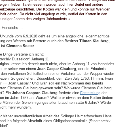
igen. Neben Tafelmessern wurden auch hier Beitel und andere
rkzeuge geschliffen. Der Kotten war klein und konnte nur Wenigen
beit geben. Da nicht viel angelegt wurde, verfiel der Kotten in den
unziger Jahren des vorigen Jahrhunderts.«
t Hendrichs …
r Urkunde vom
6.9.1618
geht es um eine angebliche, eigenmächtige
ng des Wehres mit Brettern durch den Besitzer
Tilman Klauberg
,
 ist
Clemens Soeter
.
e Dinge verstehe ich nicht:
tarchiv Düsseldorf, Anhang 11
iginal kenne ich derzeit noch nicht, aber im Anhang 11 von Hendrichs
bt er selber von einem
Joan Caspar Clauberg
, der die Erlaubnis
, den verfallenen Schleifkotten seiner Vorfahren auf der Wupper wieder
bauen. So geschehen, Düsseldorf, dem 2ten July 1763. Hmmm, Iwan
r == Joan Caspar? Und Iwan soll ein Nachkommen des bereits
nten Clemens Clauberg gewesen sein? Wo wurde Clemens Clauberg
nt? Ein
Johann Casparn Clauberg
forderte eine
Feststellung
der
ion im Jahre 1757 an. Warum? Wollte er etwas an dem Kotten ändern
e Mühlen der Genehmigungsstellen brauchten satte 6 Jahre? Würde
icht mehr wundern.
er bisher unveröffentlichen Arbeit des Solinger Heimatforschers Hans
and ich folgende Abschrift eines Obligationsprotokolls (Staatsarchiv
dorf):