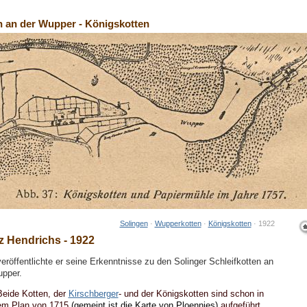
n an der Wupper - Königskotten
Solingen
·
Wupperkotten
·
Königskotten
· 1922
z Hendrichs - 1922
eröffentlichte er seine Erkenntnisse zu den Solinger Schleifkotten an
upper.
eide Kotten, der
Kirschberger
- und der Königskotten sind schon in
em Plan von 1715
(gemeint ist die Karte von Ploennies)
aufgeführt,