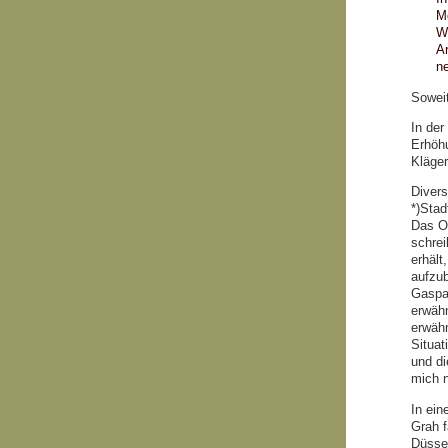
Me
We
Ar
ne
Sowei
In de
Erhöhu
Kläger
Divers
*)Stad
Das Or
schrei
erhält
aufzu
Gaspa
erwäh
erwäh
Situat
und di
mich n
In ein
Grah f
Düssel