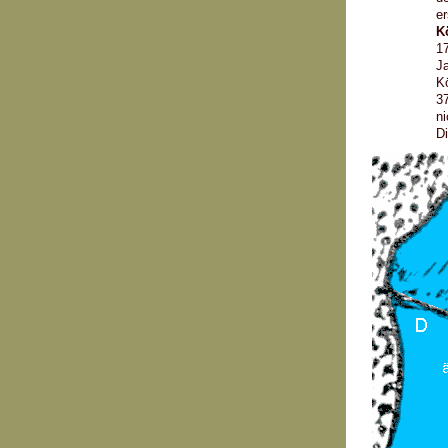
er
K
17
Ja
Kö
37
ni
Di