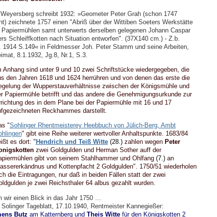
 Weyersberg schreibt 1932: »Geometer Peter Grah (schon 1747
t) zeichnete 1757 einen "Abriß über der Wittiben Soeters Werkstätte
 Papiermühlen samt unterwerts derselben gelegenen Johann Caspar
rs Schleiffkotten nach Situation entworfen". (37X140 cm.) - Z.b.
 1914 S.149« in Feldmesser Joh. Peter Stamm und seine Arbeiten,
imat, 8.1.1932, Jg.8, Nr.1, S.3.
 Anhang sind unter 9 und 10 zwei Schriftstücke wiedergegeben, die
s den Jahren 1618 und 1624 herrühren und von denen das erste die
egelung der Wupperstauverhältnisse zwischen der Königsmühle und
r Papiermühle betrifft und das andere die Genehmigungsurkunde zur
richtung des in dem Plane bei der Papiermühle mit 16 und 17
ufgezeichneten Reckhammes darstellt.
as "
Sohlinger Rhentmeisterey Heebbuch von Jülich-Berg, Ambt
ohlingen
" gibt eine Reihe weiterer wertvoller Anhaltspunkte. 1683/84
ißt es dort: "
Hendrich und Teiß Witte
(28.)
zahlen wegen
Peter
onigskotten
zwei Goldgulden und Herman Sother auff der
apiermühlen gibt von seinem Stahlhammer und Ohlfang
(7.)
an
ssererkändnus und Kottenpfacht 2 Goldgulden". 1750/51 wiederholen
ch die Eintragungen, nur daß in beiden Fällen statt der zwei
ldgulden je zwei Reichsthaler 64 albus gezahlt wurden.
 wir einen Blick in das Jahr 1750 …
 Solinger Tageblatt, 17.10.1940, Rentmeister Kannegießer:
ens Butz
am Katternberg und
Theis Witte
für den Königskotten 2