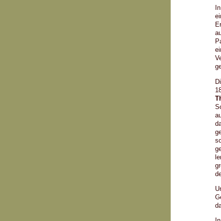
In
e
Er
au
P
e
Ve
g
Di
18
T
So
au
d
ge
so
ge
le
gr
de
Un
Ge
da
In