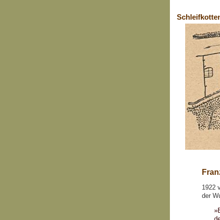
Schleifkotte
Fran
1922 v
der W
»B
d