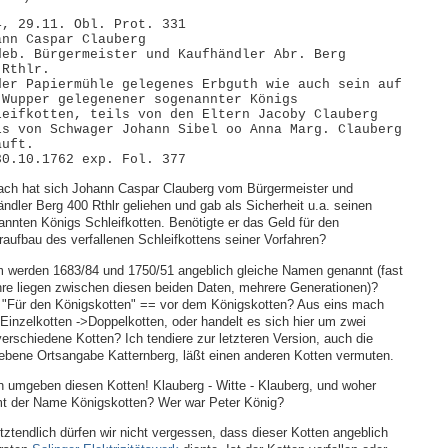
4, 29.11. Obl. Prot. 331
ann Caspar Clauberg
. Bürgermeister und Kaufhändler Abr. Berg
 Rthlr.
der Papiermühle gelegenes Erbguth wie auch sein auf
 Wupper gelegenener sogenannter Königs
leifkotten, teils von den Eltern Jacoby Clauberg
ls von Schwager Johann Sibel oo Anna Marg. Clauberg
auft.
10.1762 exp. Fol. 377
ch hat sich Johann Caspar Clauberg vom Bürgermeister und
ndler Berg 400 Rthlr geliehen und gab als Sicherheit u.a. seinen
nnten Königs Schleifkotten. Benötigte er das Geld für den
aufbau des verfallenen Schleifkottens seiner Vorfahren?
 werden 1683/84 und 1750/51 angeblich gleiche Namen genannt (fast
re liegen zwischen diesen beiden Daten, mehrere Generationen)?
"Für den Königskotten" == vor dem Königskotten? Aus eins mach
Einzelkotten ->Doppelkotten, oder handelt es sich hier um zwei
erschiedene Kotten? Ich tendiere zur letzteren Version, auch die
bene Ortsangabe Katternberg, läßt einen anderen Kotten vermuten.
umgeben diesen Kotten! Klauberg - Witte - Klauberg, und woher
t der Name Königskotten? Wer war Peter König?
tztendlich dürfen wir nicht vergessen, dass dieser Kotten angeblich