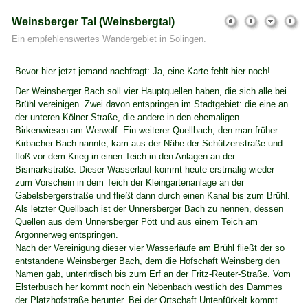
Weinsberger Tal (Weinsbergtal)
Ein empfehlenswertes Wandergebiet in Solingen.
Bevor hier jetzt jemand nachfragt: Ja, eine Karte fehlt hier noch!
Der Weinsberger Bach soll vier Hauptquellen haben, die sich alle bei
Brühl vereinigen. Zwei davon entspringen im Stadtgebiet: die eine an
der unteren Kölner Straße, die andere in den ehemaligen
Birkenwiesen am Werwolf. Ein weiterer Quellbach, den man früher
Kirbacher Bach nannte, kam aus der Nähe der Schützenstraße und
floß vor dem Krieg in einen Teich in den Anlagen an der
Bismarkstraße. Dieser Wasserlauf kommt heute erstmalig wieder
zum Vorschein in dem Teich der Kleingartenanlage an der
Gabelsbergerstraße und fließt dann durch einen Kanal bis zum Brühl.
Als letzter Quellbach ist der Unnersberger Bach zu nennen, dessen
Quellen aus dem Unnersberger Pött und aus einem Teich am
Argonnerweg entspringen.
Nach der Vereinigung dieser vier Wasserläufe am Brühl fließt der so
entstandene Weinsberger Bach, dem die Hofschaft Weinsberg den
Namen gab, unterirdisch bis zum Erf an der Fritz-Reuter-Straße. Vom
Elsterbusch her kommt noch ein Nebenbach westlich des Dammes
der Platzhofstraße herunter. Bei der Ortschaft Untenfürkelt kommt