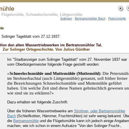
mühle
 Flügelsmühle, Schneelochsmühle, Lüttgesmühle
Solingen
·
Bertramsmühler Bach
·
Petersmühle
· 
te
Solinger Tageblatt vom 27.12.1937:
Von den alten Wassertriebwerken im Bertramsmühler Tal.
Zur Solinger Ortsgeschichte. Von Julius Günther
Im "Stadtanzeiger zum Solinger Tageblatt" vom 27. November 1937 war
vom Oberbürgermeister folgende Frage gestellt worden:
»
Schneelochsmühle und Muttemühle (Muttemöhl)
: Die Petersmüh
im Strohnerbachtal (auch Lüttgesmühle) genannt, soll früher ferner
die Bezeichnungen Schneelochsmühle und Muttemühle geführt
haben. Um welche Zeit sind diese Namen gebräuchlich gewesen u
wie sind sie zu erklären?«
Dazu erhalten wir folgende Zuschrift:
Über die früheren Wassertriebwerke am
Strohner- oder Bertramsmühler
Bach
(Schleifkotten, Hämmer, Fruchtmühlen) ist sehr wenig bekannt. Üb
die
Bertramsmühle
und die Flügelsmühle kann ich jedoch einige Angaben
machen, wie ich schon in einem Aufsatze "Von den Solinger Frucht-,