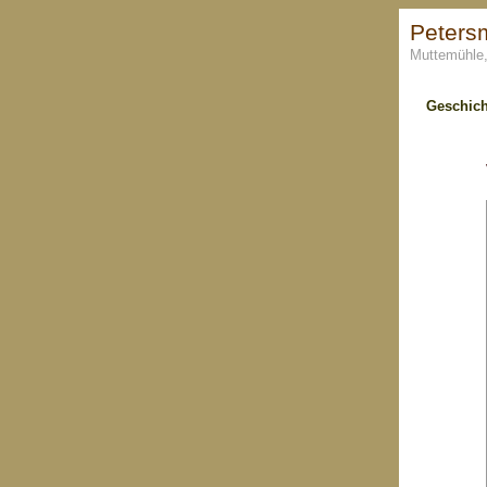
Peters
Muttemühle,
Geschich