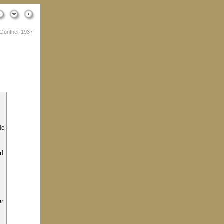
Günther 1937
le
nd
er