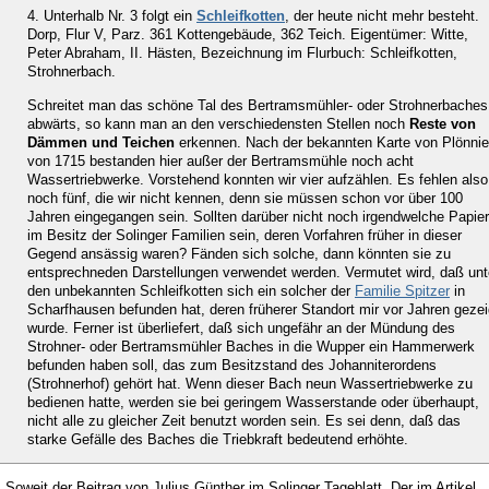
4. Unterhalb Nr. 3 folgt ein
Schleifkotten
, der heute nicht mehr besteht.
Dorp, Flur V, Parz. 361 Kottengebäude, 362 Teich. Eigentümer: Witte,
Peter Abraham, II. Hästen, Bezeichnung im Flurbuch: Schleifkotten,
Strohnerbach.
Schreitet man das schöne Tal des Bertramsmühler- oder Strohnerbaches
abwärts, so kann man an den verschiedensten Stellen noch
Reste von
Dämmen und Teichen
erkennen. Nach der bekannten Karte von Plönni
von 1715 bestanden hier außer der Bertramsmühle noch acht
Wassertriebwerke. Vorstehend konnten wir vier aufzählen. Es fehlen also
noch fünf, die wir nicht kennen, denn sie müssen schon vor über 100
Jahren eingegangen sein. Sollten darüber nicht noch irgendwelche Papie
im Besitz der Solinger Familien sein, deren Vorfahren früher in dieser
Gegend ansässig waren? Fänden sich solche, dann könnten sie zu
entsprechneden Darstellungen verwendet werden. Vermutet wird, daß unt
den unbekannten Schleifkotten sich ein solcher der
Familie Spitzer
in
Scharfhausen befunden hat, deren früherer Standort mir vor Jahren gezei
wurde. Ferner ist überliefert, daß sich ungefähr an der Mündung des
Strohner- oder Bertramsmühler Baches in die Wupper ein Hammerwerk
befunden haben soll, das zum Besitzstand des Johanniterordens
(Strohnerhof) gehört hat. Wenn dieser Bach neun Wassertriebwerke zu
bedienen hatte, werden sie bei geringem Wasserstande oder überhaupt,
nicht alle zu gleicher Zeit benutzt worden sein. Es sei denn, daß das
starke Gefälle des Baches die Triebkraft bedeutend erhöhte.
Soweit der Beitrag von Julius Günther im Solinger Tageblatt. Der im Artikel