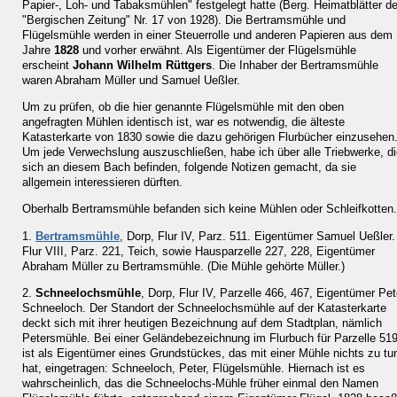
Papier-, Loh- und Tabaksmühlen" festgelegt hatte (Berg. Heimatblätter de
"Bergischen Zeitung" Nr. 17 von 1928). Die Bertramsmühle und
Flügelsmühle werden in einer Steuerrolle und anderen Papieren aus dem
Jahre
1828
und vorher erwähnt. Als Eigentümer der Flügelsmühle
erscheint
Johann Wilhelm Rüttgers
. Die Inhaber der Bertramsmühle
waren Abraham Müller und Samuel Ueßler.
Um zu prüfen, ob die hier genannte Flügelsmühle mit den oben
angefragten Mühlen identisch ist, war es notwendig, die älteste
Katasterkarte von 1830 sowie die dazu gehörigen Flurbücher einzusehen
Um jede Verwechslung auszuschließen, habe ich über alle Triebwerke, di
sich an diesem Bach befinden, folgende Notizen gemacht, da sie
allgemein interessieren dürften.
Oberhalb Bertramsmühle befanden sich keine Mühlen oder Schleifkotten.
1.
Bertramsmühle
, Dorp, Flur IV, Parz. 511. Eigentümer Samuel Ueßler.
Flur VIII, Parz. 221, Teich, sowie Hausparzelle 227, 228, Eigentümer
Abraham Müller zu Bertramsmühle. (Die Mühle gehörte Müller.)
2.
Schneelochsmühle
, Dorp, Flur IV, Parzelle 466, 467, Eigentümer Pet
Schneeloch. Der Standort der Schneelochsmühle auf der Katasterkarte
deckt sich mit ihrer heutigen Bezeichnung auf dem Stadtplan, nämlich
Petersmühle. Bei einer Geländebezeichnung im Flurbuch für Parzelle 51
ist als Eigentümer eines Grundstückes, das mit einer Mühle nichts zu tu
hat, eingetragen: Schneeloch, Peter, Flügelsmühle. Hiernach ist es
wahrscheinlich, das die Schneelochs-Mühle früher einmal den Namen