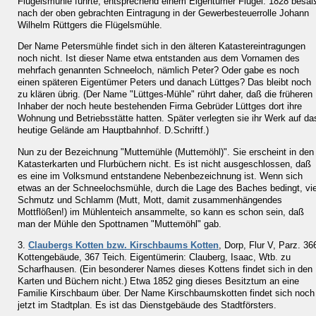
Flügelsmühle führte, entsprechend einem Eigentümer Flügel. 1828 besa
nach der oben gebrachten Eintragung in der Gewerbesteuerrolle Johann
Wilhelm Rüttgers die Flügelsmühle.
Der Name Petersmühle findet sich in den älteren Katastereintragungen
noch nicht. Ist dieser Name etwa entstanden aus dem Vornamen des
mehrfach genannten Schneeloch, nämlich Peter? Oder gabe es noch
einen späteren Eigentümer Peters und danach Lüttges? Das bleibt noch
zu klären übrig. (Der Name "Lüttges-Mühle" rührt daher, daß die früheren
Inhaber der noch heute bestehenden Firma Gebrüder Lüttges dort ihre
Wohnung und Betriebsstätte hatten. Später verlegten sie ihr Werk auf da
heutige Gelände am Hauptbahnhof. D.Schriftf.)
Nun zu der Bezeichnung "Muttemühle (Muttemöhl)". Sie erscheint in den
Katasterkarten und Flurbüchern nicht. Es ist nicht ausgeschlossen, daß
es eine im Volksmund entstandene Nebenbezeichnung ist. Wenn sich
etwas an der Schneelochsmühle, durch die Lage des Baches bedingt, vie
Schmutz und Schlamm (Mutt, Mott, damit zusammenhängendes
Mottflößen!) im Mühlenteich ansammelte, so kann es schon sein, daß
man der Mühle den Spottnamen "Muttemöhl" gab.
3.
Claubergs Kotten bzw. Kirschbaums Kotten
, Dorp, Flur V, Parz. 36
Kottengebäude, 367 Teich. Eigentümerin: Clauberg, Isaac, Wtb. zu
Scharfhausen. (Ein besonderer Names dieses Kottens findet sich in den
Karten und Büchern nicht.) Etwa 1852 ging dieses Besitztum an eine
Familie Kirschbaum über. Der Name Kirschbaumskotten findet sich noch
jetzt im Stadtplan. Es ist das Dienstgebäude des Stadtförsters.