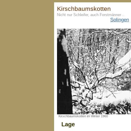
Kirschbaumskotten
Nicht nur Schleifer, auch Forstmänner ..
Solingen
Kirschbaumskotten im Winter 1960
Lage