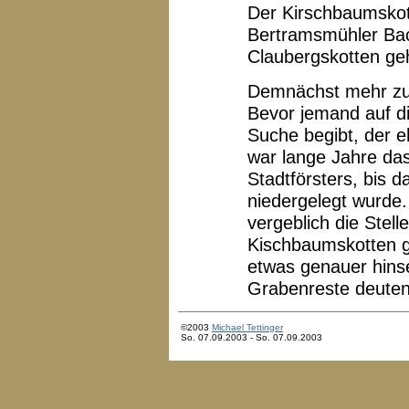
Der Kirschbaumskot
Bertramsmühler Bach
Claubergskotten ge
Demnächst mehr zu
Bevor jemand auf di
Suche begibt, der 
war lange Jahre da
Stadtförsters, bis 
niedergelegt wurde.
vergeblich die Stell
Kischbaumskotten 
etwas genauer hins
Grabenreste deuten
©2003
Michael Tettinger
So. 07.09.2003 - So. 07.09.2003