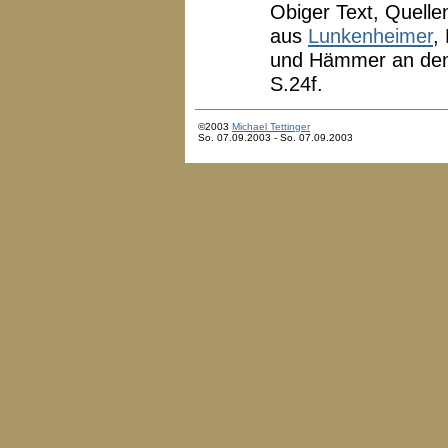
Obiger Text, Quelle
aus
Lunkenheimer
,
und Hämmer an den 
S.24f.
©2003
Michael Tettinger
So. 07.09.2003 - So. 07.09.2003