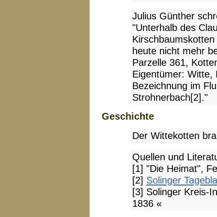
Julius Günther schr
"Unterhalb des Cla
Kirschbaumskotten f
heute nicht mehr be
Parzelle 361, Kott
Eigentümer: Witte, 
Bezeichnung im Flur
Strohnerbach[2]."
Geschichte
Der Wittekotten bra
Quellen und Literat
[1] "Die Heimat", F
[2]
Solinger Tagebl
[3] Solinger Kreis-I
1836 «