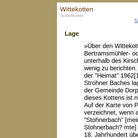
Wittekotten
Schleifkotten
S
Lage
»Über den Wittekott
Bertramsmühler- od
unterhalb des Kirsc
wenig zu berichten.
der "Heimat" 1962[1
Strohner Baches la
der Gemeinde Dorp
dieses Kottens ist
Auf der Karte von P
verzeichnet, wenn
"Stohnerbach" [mei
Stohnerbach? mte] 
18. Jahrhundert über