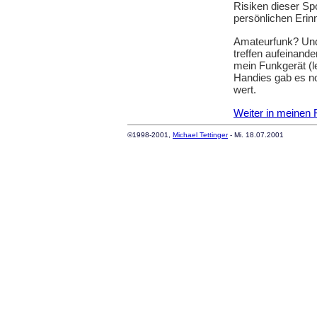
Risiken dieser Sp
persönlichen Erin
Amateurfunk? Und 
treffen aufeinande
mein Funkgerät (l
Handies gab es no
wert.
Weiter in meinen
©1998-2001,
Michael Tettinger
- Mi. 18.07.2001