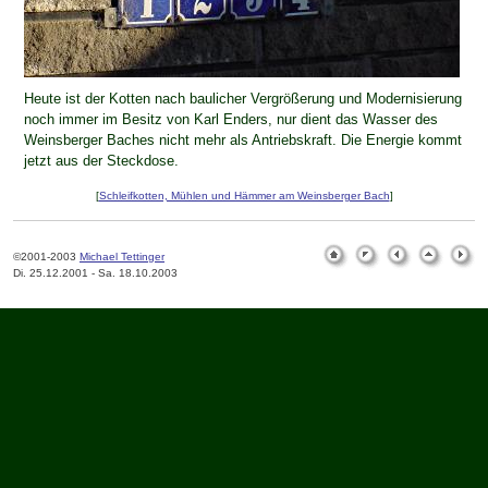
Heute ist der Kotten nach baulicher Vergrößerung und Modernisierung
noch immer im Besitz von Karl Enders, nur dient das Wasser des
Weinsberger Baches nicht mehr als Antriebskraft. Die Energie kommt
jetzt aus der Steckdose.
[
Schleifkotten, Mühlen und Hämmer am Weinsberger Bach
]
©2001-2003
Michael Tettinger
Di. 25.12.2001 - Sa. 18.10.2003